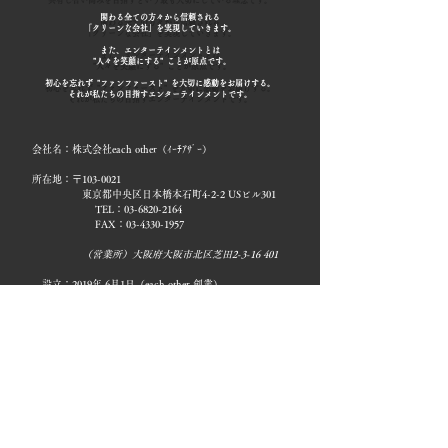
関わる全ての方々から信頼される
「クリーンな会社」を実現していきます。
また、エンターテインメントとは
"人々を笑顔にする" ことが原点です。
初心を忘れず "ファンファースト" を大切に感動をお届けする。
それが私たちの目指すエンターテインメントです。
会社名：株式会社each other（ｲｰﾁｱｻﾞｰ）
所在地：〒103-0021
東京都中央区日本橋本石町4-2-2 USビル301
TEL：03-6820-2164
FAX：03-4330-1957
（営業所）大阪府大阪市北区芝田2-3-16 401
設立：2019年 6月1日（each other 創業）
2021年12月21日（法人登記）
資本金：500万円
事業内容：1
. タレント 、アーティスト 、モデル、俳優等の
エージェント・
マネジメント事業
2
. マーケティングプロモーションの企画及び制作
3
. イベント、コンサート等の企画及び運営
4
. 不動産の売買・賃貸借及びその仲介並びに
所有、
管理及び運用