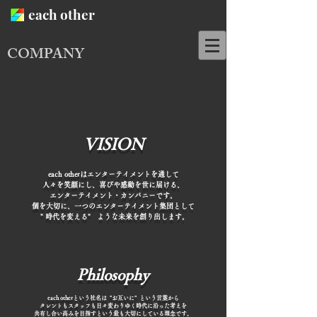
each other
COMPANY
VISION
each otherはエンターテイメントを通して
人々を笑顔にし、喜びや感動を世に届ける、
エンターテイメント・カンパニーです。
個を大切に、一つのエンターテイメント集団として
" 時代を変える" ような未来を創り出します。
Philosophy
each otherという社名は "お互いに" という言葉から
タレントもスタッフも日々変わりゆく時代に沿った考えを
共有し合い高みを目指すという最も大切にしている理念です。